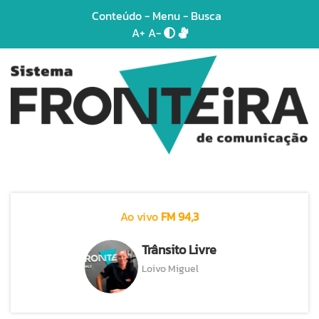
Conteúdo
-
Menu
-
Busca
A+
A-
Ao vivo
FM 94,3
Trânsito Livre
Loivo Miguel