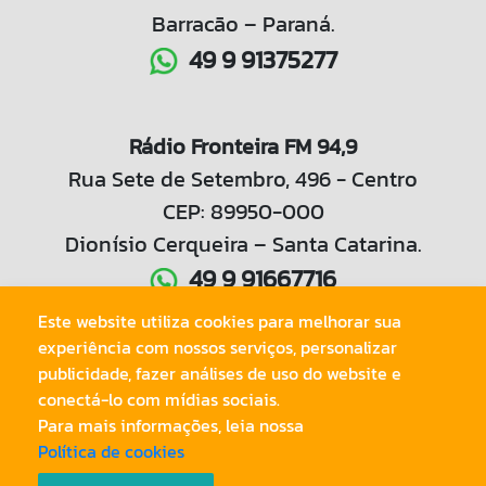
Barracão – Paraná.
49 9 91375277
Rádio Fronteira FM 94,9
Rua Sete de Setembro, 496 - Centro
CEP: 89950-000
Dionísio Cerqueira – Santa Catarina.
49 9 91667716
Este website utiliza cookies para melhorar sua
experiência com nossos serviços, personalizar
49 3644 1042
publicidade, fazer análises de uso do website e
conectá-lo com mídias sociais.
Para mais informações, leia nossa
Política de cookies
© Copyright 2020.
Radio Tri Fronteira LTDA
. Todos os Direitos
Reservados.